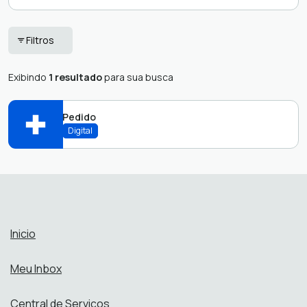
Agendamentos
Ouvidoria
Filtros
Presenciais
Protocolo
Chamado técnico
Exibindo
1 resultado
para sua busca
Protocolos
Denúncia
Servidores
Pedido
Editais Cultura
Zeladoria (156)
Digital
Abrir online > Via protocolo 1Doc
Perfis:
Inicio
Meu Inbox
Central de Serviços